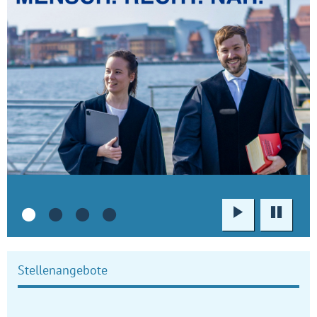
Wiedergabe
Pause
•
•
•
•
Stellenangebote