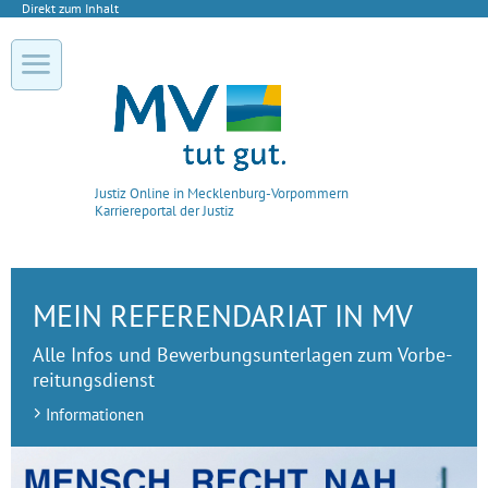
Direkt zum Inhalt
Justiz Online in
Mecklenburg-Vorpommern
Karriereportal der Justiz
MEIN RE­FE­REN­DA­RIAT IN MV
Alle Infos und Be­wer­bungs­un­ter­lagen zum Vor­be­
rei­tungs­dienst
Informationen